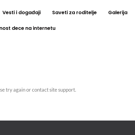
Vesti i događaji
Saveti za roditelje
Galerija
nost dece na internetu
se try again or contact site support.