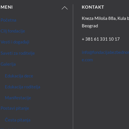
Back
MENI
KONTAKT
To
Kneza Miloša 88a, Kula b
Početna
Top
Beograd
Cilj fondacije
+ 381 61 331 10 17
Vesti i događaji
info@fondacijabezbedno
Saveti za roditelje
e.com
Galerija
Edukacija dece
Edukacija roditelja
Manifestacije
Postavi pitanje
Česta pitanja