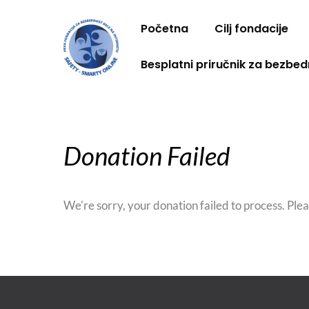
Skip
to
Početna
Cilj fondacije
content
Besplatni priručnik za bezbed
Donation Failed
We're sorry, your donation failed to process. Plea