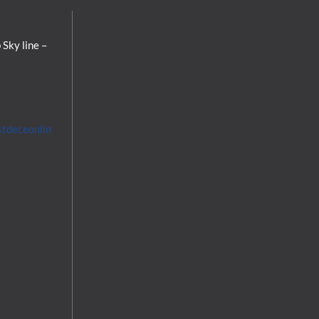
 Sky line –
stdeceonlin