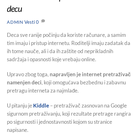
decu
Vesti
0
ADMIN
Deca sve ranije počinju da koriste računare, a samim
tim imaju i pristup internetu. Roditelji imaju zadatak da
ih tome nauče, ali i da ih zaštite od neprikladnih
sadržaja i opasnosti koje vrebaju online.
Upravo zbog toga,
napravljen je internet pretraživač
namenjen deci
, koji omogućava bezbednu i zabavnu
pretragu interneta za najmlađe.
U pitanju je
Kiddle
– pretraživač zasnovan na Google
sigurnom pretraživanju, koji rezultate pretrage rangira
po sigurnosti i jednostavnosti kojom su stranice
napisane.