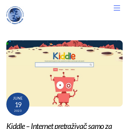
Skip
Men
to
content
JUNE
19
2023
Kiddle – Internet pretraživač samo za