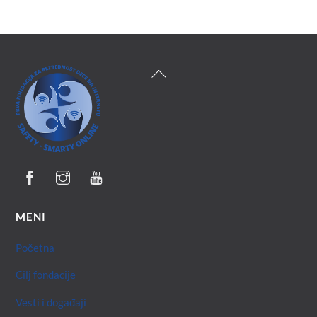
Back
To
Top
MENI
Početna
Cilj fondacije
Vesti i događaji