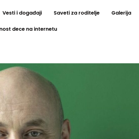
Vesti i događaji
Saveti za roditelje
Galerija
nost dece na internetu