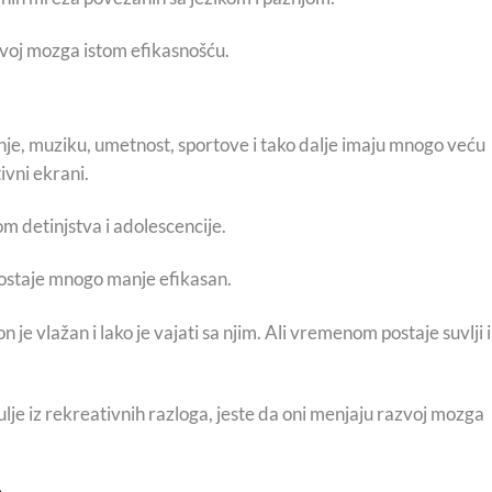
zvoj mozga istom efikasnošću.
tanje, muziku, umetnost, sportove i tako dalje imaju mnogo veću
ivni ekrani.
m detinjstva i adolescencije.
 postaje mnogo manje efikasan.
je vlažan i lako je vajati sa njim. Ali vremenom postaje suvlji i
je iz rekreativnih razloga, jeste da oni menjaju razvoj mozga