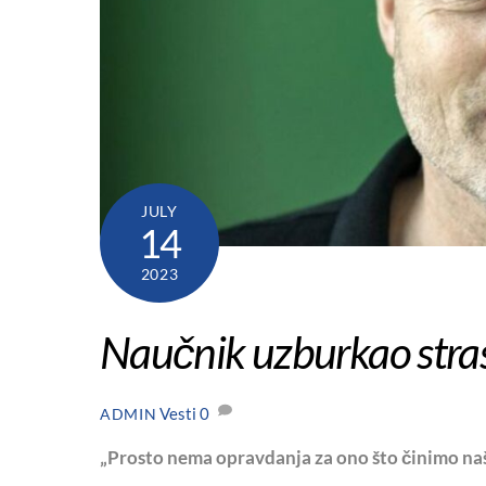
JULY
14
2023
Naučnik uzburkao strasti
Vesti
0
ADMIN
„Prosto nema opravdanja za ono što činimo naš