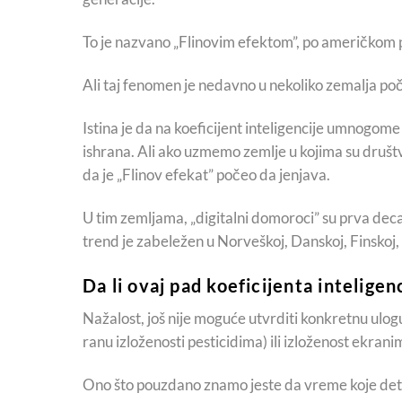
To je nazvano „Flinovim efektom”, po američkom ps
Ali taj fenomen je nedavno u nekoliko zemalja po
Istina je da na koeficijent inteligencije umnogome 
ishrana. Ali ako uzmemo zemlje u kojima su društ
da je „Flinov efekat” počeo da jenjava.
U tim zemljama, „digitalni domoroci” su prva deca k
trend je zabeležen u Norveškoj, Danskoj, Finskoj,
Da li ovaj pad koeficijenta inteligen
Nažalost, još nije moguće utvrditi konkretnu ulog
ranu izloženosti pesticidima) ili izloženost ekrani
Ono što pouzdano znamo jeste da vreme koje dete 