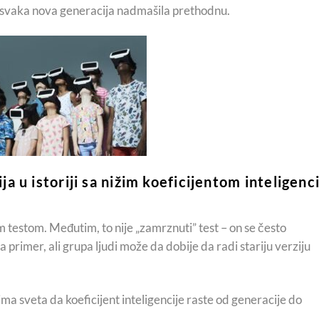
 svaka nova generacija nadmašila prethodnu.
ja u istoriji sa nižim koeficijentom inteligenc
m testom. Međutim, to nije „zamrznuti” test – on se često
a, na primer, ali grupa ljudi može da dobije da radi stariju verziju
ima sveta da koeficijent inteligencije raste od generacije do