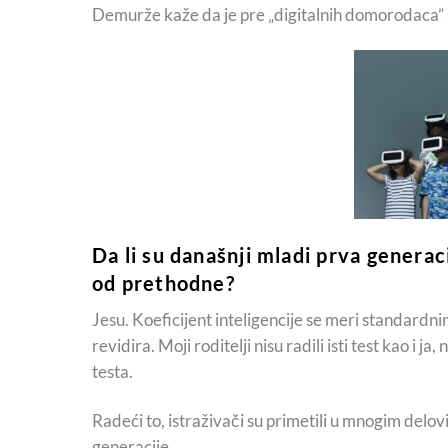
Demurže kaže da je pre „digitalnih domorodaca”
Da li su današnji mladi prva generaci
od prethodne?
Jesu. Koeficijent inteligencije se meri standardni
revidira. Moji roditelji nisu radili isti test kao i j
testa.
Radeći to, istraživači su primetili u mnogim delov
generacije.