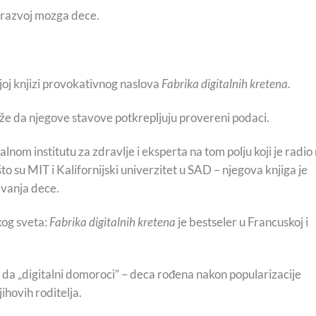
a razvoj mozga dece.
ijoj knjizi provokativnog naslova
Fabrika digitalnih kretena
.
že da njegove stavove potkrepljuju provereni podaci.
nom institutu za zdravlje i eksperta na tom polju koji je radio
to su MIT i Kalifornijski univerzitet u SAD – njegova knjiga je
avanja dece.
kog sveta:
Fabrika digitalnih kretena
je bestseler u Francuskoj i
e da „digitalni domoroci” – deca rođena nakon popularizacije
jihovih roditelja.