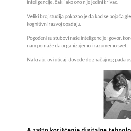
inteligencije, čak i ako ono nije jedini krivac.
Veliki broj studija pokazao je da kad se pojača gleda
kognitivni razvoj opadaju.
Pogođeni su stubovi naše inteligencije: govor, kon
nam pomaže da organizujemo i razumemo svet.
Na kraju, ovi uticaji dovode do značajnog pada us
A zašto korišćenje digitalne tehnolo