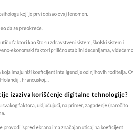
ihologu koji je prvi opisao ovaj fenomen.
čeo da se preokreće.
utiču faktori kao što su zdravstveni sistem, školski sistem i
veno-ekonomski faktori prilično stabilni decenijama, videćem
oja imaju niži koeficijent inteligencije od njihovih roditelja. O
 Holandiji, Francuskoj…
cije izaziva korišćenje digitalne tehnologije?
u svakog faktora, uključujući, na primer, zagađenje (naročito
ma.
provodi ispred ekrana ima značajan uticaj na koeficijent