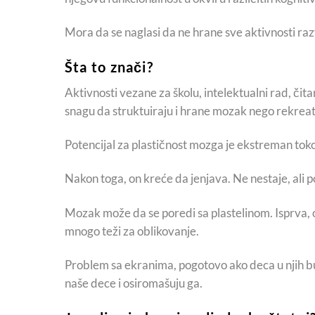
Mora da se naglasi da ne hrane sve aktivnosti ra
Šta to znači?
Aktivnosti vezane za školu, intelektualni rad, či
snagu da struktuiraju i hrane mozak nego rekreat
Potencijal za plastičnost mozga je ekstreman toko
Nakon toga, on kreće da jenjava. Ne nestaje, ali
Mozak može da se poredi sa plastelinom. Isprva, on 
mnogo teži za oblikovanje.
Problem sa ekranima, pogotovo ako deca u njih bul
naše dece i osiromašuju ga.