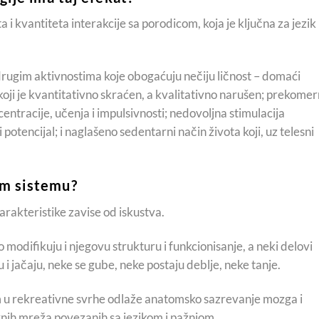
 i kvantiteta interakcije sa porodicom, koja je ključna za jezik 
rugim aktivnostima koje obogaćuju nečiju ličnost – domaći
koji je kvantitativno skraćen, a kvalitativno narušen; prekome
entracije, učenja i impulsivnosti; nedovoljna stimulacija
potencijal; i naglašeno sedentarni način života koji, uz telesni
om sistemu?
rakteristike zavise od iskustva.
 modifikuju i njegovu strukturu i funkcionisanje, a neki delovi
i jačaju, neke se gube, neke postaju deblje, neke tanje.
u rekreativne svrhe odlaže anatomsko sazrevanje mozga i
ivnih mreža povezanih sa jezikom i pažnjom.