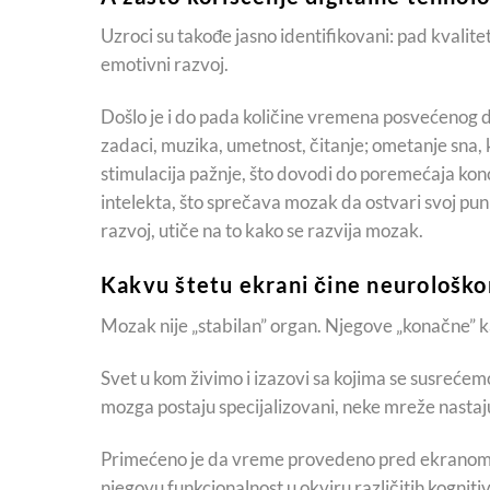
Uzroci su takođe jasno identifikovani: pad kvaliteta
emotivni razvoj.
Došlo je i do pada količine vremena posvećenog d
zadaci, muzika, umetnost, čitanje; ometanje sna, 
stimulacija pažnje, što dovodi do poremećaja konc
intelekta, što sprečava mozak da ostvari svoj puni 
razvoj, utiče na to kako se razvija mozak.
Kakvu štetu ekrani čine neurološk
Mozak nije „stabilan” organ. Njegove „konačne” ka
Svet u kom živimo i izazovi sa kojima se susrećemo
mozga postaju specijalizovani, neke mreže nastaju 
Primećeno je da vreme provedeno pred ekranom 
njegovu funkcionalnost u okviru različitih kognit