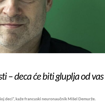
 – deca će biti gluplja od vas
oj deci”, kaže francuski neuronaučnik Mišel Demurže.