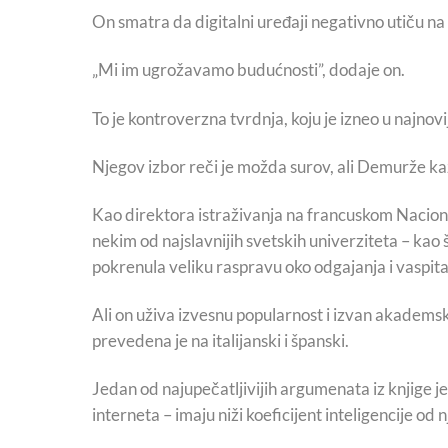
On smatra da digitalni uređaji negativno utiču n
„Mi im ugrožavamo budućnosti”, dodaje on.
To je kontroverzna tvrdnja, koju je izneo u najnov
Njegov izbor reči je možda surov, ali Demurže ka
Kao direktora istraživanja na francuskom Nacional
nekim od najslavnijih svetskih univerziteta – kao š
pokrenula veliku raspravu oko odgajanja i vaspit
Ali on uživa izvesnu popularnost i izvan akadems
prevedena je na italijanski i španski.
Jedan od najupečatljivijih argumenata iz knjige j
interneta – imaju niži koeficijent inteligencije od n