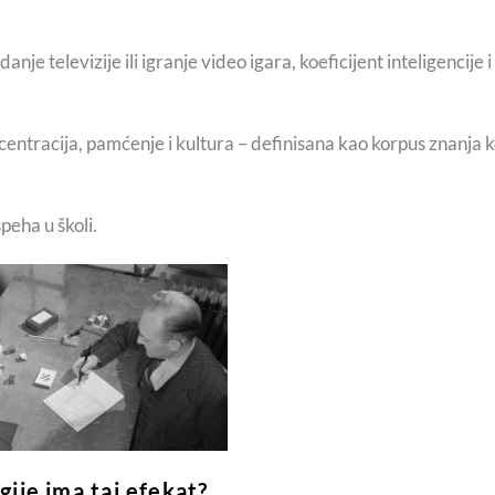
nje televizije ili igranje video igara, koeficijent inteligencije i
centracija, pamćenje i kultura – definisana kao korpus znanja k
peha u školi.
gije ima taj efekat?