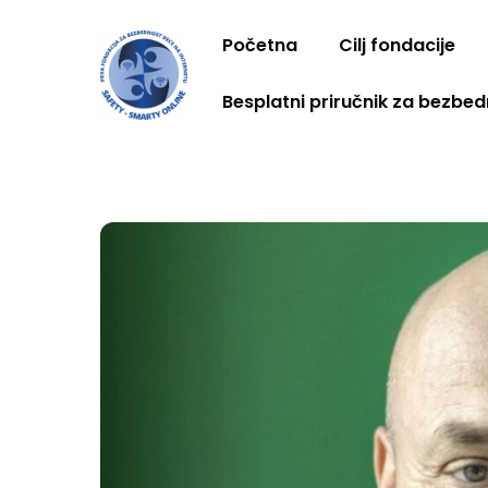
Skip
to
Početna
Cilj fondacije
content
Besplatni priručnik za bezbed