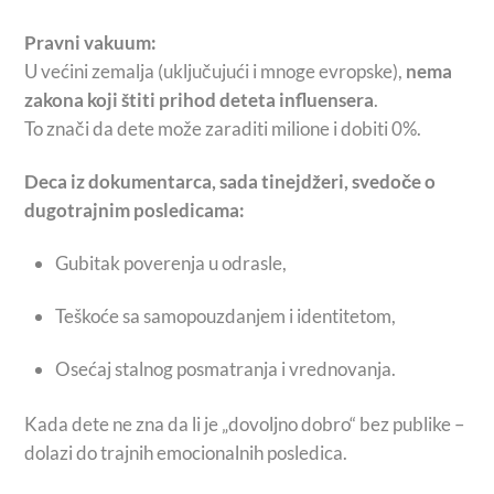
Pravni vakuum:
U većini zemalja (uključujući i mnoge evropske),
nema
zakona koji štiti prihod deteta influensera
.
To znači da dete može zaraditi milione i dobiti 0%.
Deca iz dokumentarca, sada tinejdžeri, svedoče o
dugotrajnim posledicama:
Gubitak poverenja u odrasle,
Teškoće sa samopouzdanjem i identitetom,
Osećaj stalnog posmatranja i vrednovanja.
Kada dete ne zna da li je „dovoljno dobro“ bez publike –
dolazi do trajnih emocionalnih posledica.