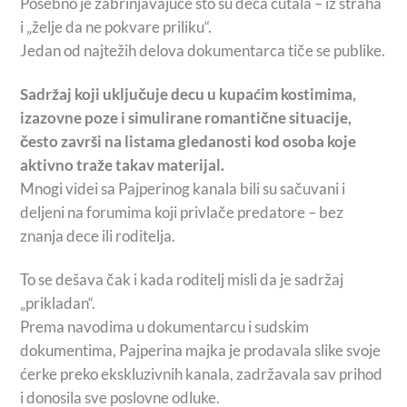
Posebno je zabrinjavajuće što su deca ćutala – iz straha
i „želje da ne pokvare priliku“.
Jedan od najtežih delova dokumentarca tiče se publike.
Sadržaj koji uključuje decu u kupaćim kostimima,
izazovne poze i simulirane romantične situacije,
često završi na listama gledanosti kod osoba koje
aktivno traže takav materijal.
Mnogi videi sa Pajperinog kanala bili su sačuvani i
deljeni na forumima koji privlače predatore – bez
znanja dece ili roditelja.
To se dešava čak i kada roditelj misli da je sadržaj
„prikladan“.
Prema navodima u dokumentarcu i sudskim
dokumentima, Pajperina majka je prodavala slike svoje
ćerke preko ekskluzivnih kanala, zadržavala sav prihod
i donosila sve poslovne odluke.