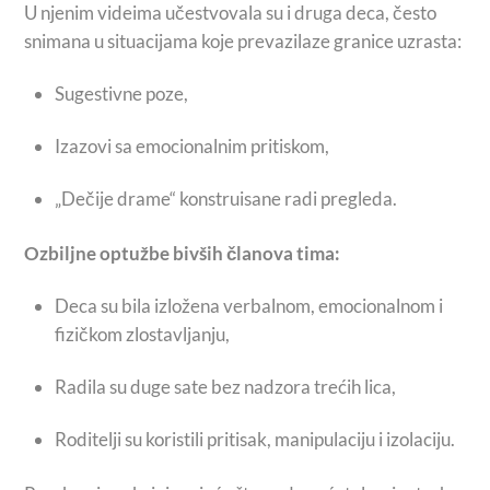
U njenim videima učestvovala su i druga deca, često
snimana u situacijama koje prevazilaze granice uzrasta:
Sugestivne poze,
Izazovi sa emocionalnim pritiskom,
„Dečije drame“ konstruisane radi pregleda.
Ozbiljne optužbe bivših članova tima:
Deca su bila izložena verbalnom, emocionalnom i
fizičkom zlostavljanju,
Radila su duge sate bez nadzora trećih lica,
Roditelji su koristili pritisak, manipulaciju i izolaciju.