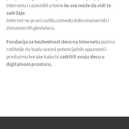
internetu i razmisliti o tome
ko sve može da vidi te
sadržaje
.
Internet ne pravi razliku između dobronamernih i
zlonamernih gledalaca.
Fondacija za bezbednost dece na Internetu
poziva
roditelje da budu svesni potencijalnih opasnosti i
preduzmu korake kako bi
zaštitili svoju decu u
digitalnom prostoru.