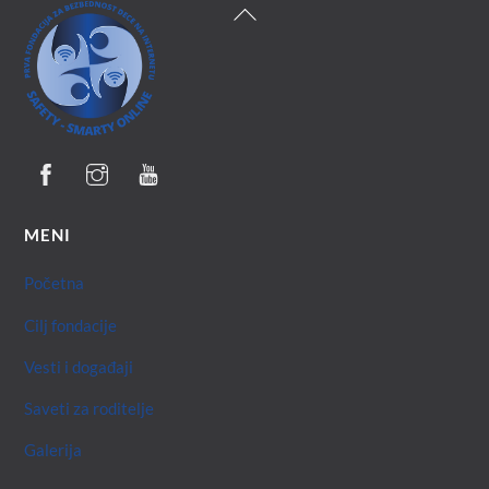
Back
To
Top
MENI
Početna
Cilj fondacije
Vesti i događaji
Saveti za roditelje
Galerija