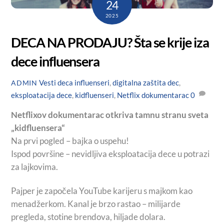
24
2025
DECA NA PRODAJU? Šta se krije iza
dece influensera
Vesti
deca influenseri
,
digitalna zaštita dec
,
ADMIN
eksploatacija dece
,
kidfluenseri
,
Netflix dokumentarac
0
Netflixov dokumentarac otkriva tamnu stranu sveta
„kidfluensera“
Na prvi pogled – bajka o uspehu!
Ispod površine – nevidljiva eksploatacija dece u potrazi
za lajkovima.
Pajper je započela YouTube karijeru s majkom kao
menadžerkom. Kanal je brzo rastao – milijarde
pregleda, stotine brendova, hiljade dolara.