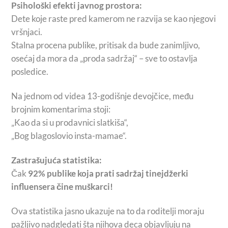
Psihološki efekti javnog prostora:
Dete koje raste pred kamerom ne razvija se kao njegovi
vršnjaci.
Stalna procena publike, pritisak da bude zanimljivo,
osećaj da mora da „proda sadržaj“ – sve to ostavlja
posledice.
Na jednom od videa 13-godišnje devojčice, među
brojnim komentarima stoji:
„Kao da si u prodavnici slatkiša“,
„Bog blagoslovio insta-mamae“.
Zastrašujuća statistika:
Čak
92% publike koja prati sadržaj tinejdžerki
influensera čine muškarci!
Ova statistika jasno ukazuje na to da roditelji moraju
pažljivo nadgledati šta njihova deca objavljuju na