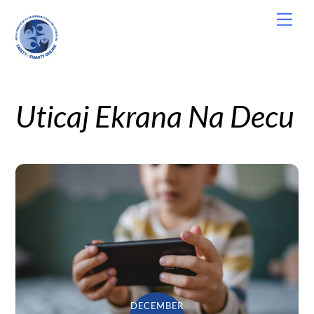
Skip
Men
to
content
Uticaj Ekrana Na Decu
DECEMBER