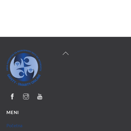
Back
To
Top
MENI
Početna