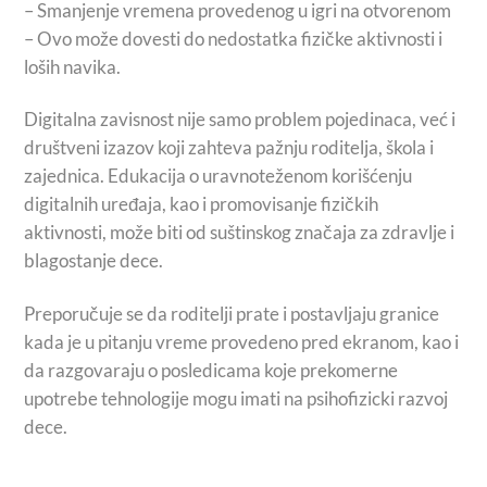
– Smanjenje vremena provedenog u igri na otvorenom
– Ovo može dovesti do nedostatka fizičke aktivnosti i
loših navika.
Digitalna zavisnost nije samo problem pojedinaca, već i
društveni izazov koji zahteva pažnju roditelja, škola i
zajednica. Edukacija o uravnoteženom korišćenju
digitalnih uređaja, kao i promovisanje fizičkih
aktivnosti, može biti od suštinskog značaja za zdravlje i
blagostanje dece.
Preporučuje se da roditelji prate i postavljaju granice
kada je u pitanju vreme provedeno pred ekranom, kao i
da razgovaraju o posledicama koje prekomerne
upotrebe tehnologije mogu imati na psihofizicki razvoj
dece.