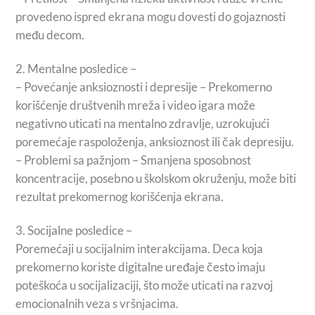
provedeno ispred ekrana mogu dovesti do gojaznosti
među decom.
2.⁠ ⁠Mentalne posledice –
– Povećanje anksioznosti i depresije – Prekomerno
korišćenje društvenih mreža i video igara može
negativno uticati na mentalno zdravlje, uzrokujući
poremećaje raspoloženja, anksioznost ili čak depresiju.
– Problemi sa pažnjom – Smanjena sposobnost
koncentracije, posebno u školskom okruženju, može biti
rezultat prekomernog korišćenja ekrana.
3.⁠ ⁠Socijalne posledice –
Poremećaji u socijalnim interakcijama. Deca koja
prekomerno koriste digitalne uređaje često imaju
poteškoća u socijalizaciji, što može uticati na razvoj
emocionalnih veza s vršnjacima.