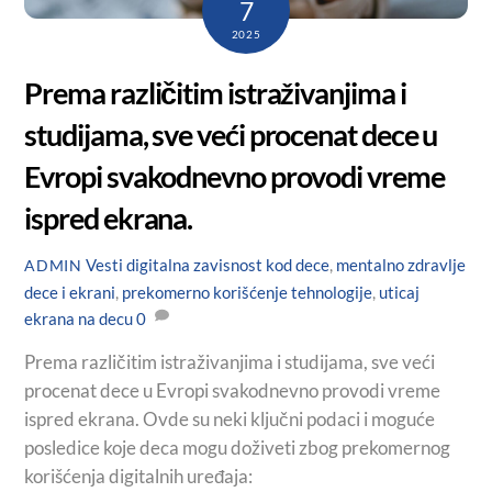
7
2025
Prema različitim istraživanjima i
studijama, sve veći procenat dece u
Evropi svakodnevno provodi vreme
ispred ekrana.
Vesti
digitalna zavisnost kod dece
,
mentalno zdravlje
ADMIN
dece i ekrani
,
prekomerno korišćenje tehnologije
,
uticaj
ekrana na decu
0
Prema različitim istraživanjima i studijama, sve veći
procenat dece u Evropi svakodnevno provodi vreme
ispred ekrana. Ovde su neki ključni podaci i moguće
posledice koje deca mogu doživeti zbog prekomernog
korišćenja digitalnih uređaja: