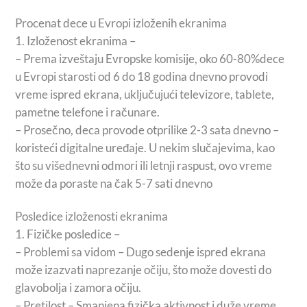
Procenat dece u Evropi izloženih ekranima
1.⁠ ⁠Izloženost ekranima –
– Prema izveštaju Evropske komisije, oko 60-80%dece
u Evropi starosti od 6 do 18 godina dnevno provodi
vreme ispred ekrana, uključujući televizore, tablete,
pametne telefone i računare.
– Prosečno, deca provode otprilike 2-3 sata dnevno –
koristeći digitalne uređaje. U nekim slučajevima, kao
što su višednevni odmori ili letnji raspust, ovo vreme
može da poraste na čak 5-7 sati dnevno
Posledice izloženosti ekranima
1.⁠ ⁠Fizičke posledice –
– Problemi sa vidom – Dugo sedenje ispred ekrana
može izazvati naprezanje očiju, što može dovesti do
glavobolja i zamora očiju.
– Pretilost – Smanjena fizička aktivnost i duže vreme