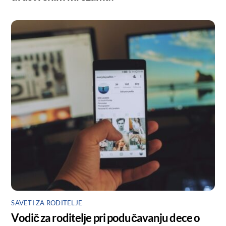
SAVETI ZA RODITELJE
Vodič za roditelјe pri podučavanju dece o