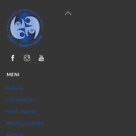
Back
To
Top
MENI
Početna
Cilj fondacije
Vesti i događaji
Saveti za roditelje
Galerija