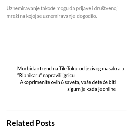
Uznemiravanje takođe mogu da prijave i društvenoj
mreži na kojoj se uznemiravanje dogodilo.
Morbidan trend na Tik-Toku: od jezivog masakra u
“Ribnikaru” napravili igricu
Ako primenite ovih 6 saveta, vaše dete će biti
sigurnije kada je online
Related Posts