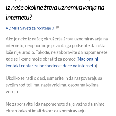
iz naše okoline žrtva uznemiravanja na
internetu?
Saveti za roditelje
0
ADMIN
Ako je neko iz našeg okruženja žrtva uznemiravanja na
internetu, neophodno je prvo da ga podsetite da ništa
loše nije uradio. Takođe, ne zaboravite da napomenete
gde se i kome može obratiti za pomoć (
Nacionalni
kontakt centar za bezbednost dece na internetu
).
Ukoliko se radi o deci, usmerite ih da razgovaraju sa
svojim roditeljima, nastavnicima, osobama kojima
veruju.
Ne zaboravite i da napomenete da je važno da snime
ekran kako bi imali dokaz o uznemiravanju.