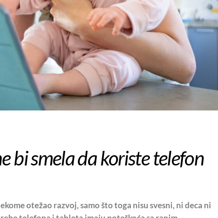
e bi smela da koriste telefon
ekome otežao razvoj, samo što toga nisu svesni, ni deca ni
trebe telefona i tableta imaju poteškoća sa ranim