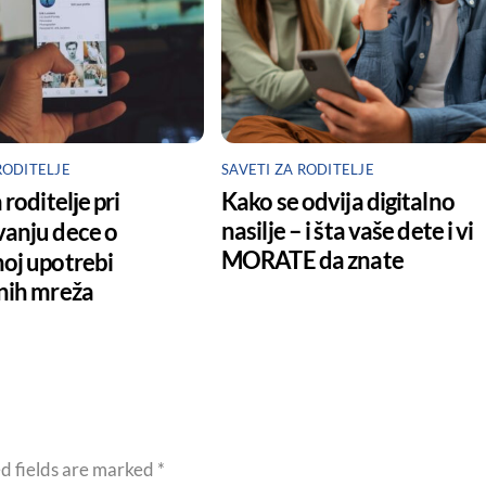
RODITELJE
SAVETI ZA RODITELJE
 roditelјe pri
Kako se odvija digitalno
nasilje – i šta vaše dete i vi
anju dece o
MORATE da znate
oj upotrebi
nih mreža
d fields are marked
*