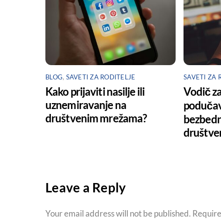
BLOG
,
SAVETI ZA RODITELJE
SAVETI ZA 
Kako prijaviti nasilje ili
Vodič za
uznemiravanje na
podučav
društvenim mrežama?
bezbedn
društve
Leave a Reply
Your email address will not be published.
Require