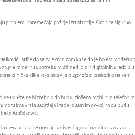
u problemi poremećaja pažnje i frustracije. Granice sigurno
nđelković, ističe da se za ekranizam kaže da je bolest moderno
va za prekomernu upotrebu multimedijalnih digitalnih uređaja u
đena klinička slika koja ostavlja dugoročne posledice na sam
ine uopšte ne bi trebalo da budu izložena mobilnim telefonim
ume takva vrsta sadržaja i tada je sasvim dovoljno da budu
, kaže Anđelković.
o da mera u kojoj se uređaji koriste dugoročno utiču na razvoj