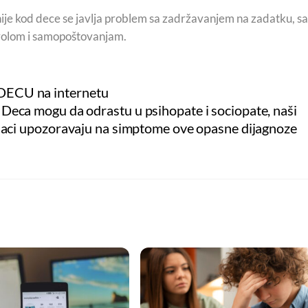
je kod dece se javlja problem sa zadržavanjem na zadatku, sa
rolom i samopoštovanjam.
 DECU na internetu
mogu da odrastu u psihopate i sociopate, naši
jaci upozoravaju na simptome ove opasne dijagnoze