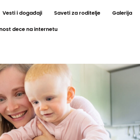
Vesti i događaji
Saveti za roditelje
Galerija
nost dece na internetu