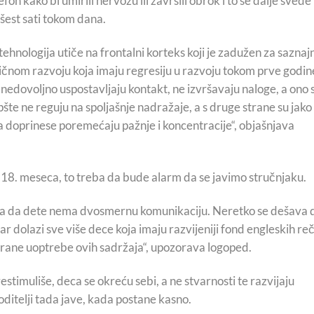
on kako bi umirili nervozu ili završili obrok i to se dalje svede
šest sati tokom dana.
hnologija utiče na frontalni korteks koji je zadužen za saznaj
zičnom razvoju koja imaju regresiju u razvoju tokom prve godin
, nedovoljno uspostavljaju kontakt, ne izvršavaju naloge, a ono 
te ne reguju na spoljašnje nadražaje, a s druge strane su jako
da doprinese poremećaju pažnje i koncentracije“, objašnjava
o 18. meseca, to treba da bude alarm da se javimo stručnjaku.
ga da dete nema dvosmernu komunikaciju. Neretko se dešava 
 dolazi sve više dece koja imaju razvijeniji fond engleskih reč
rane uoptrebe ovih sadržaja“, upozorava logoped.
timuliše, deca se okreću sebi, a ne stvarnosti te razvijaju
roditelji tada jave, kada postane kasno.