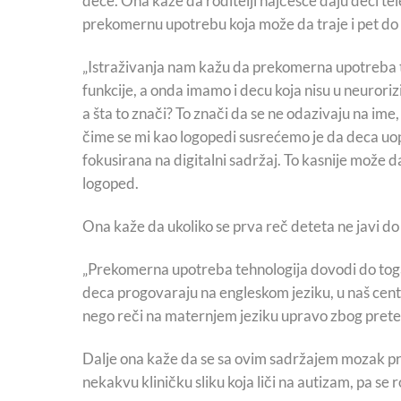
dece. Ona kaže da roditelji najčešće daju deci telef
prekomernu upotrebu koja može da traje i pet do 
„Istraživanja nam kažu da prekomerna upotreba te
funkcije, a onda imamo i decu koja nisu u neurori
a šta to znači? To znači da se ne odazivaju na ime
čime se mi kao logopedi susrećemo je da deca uopš
fokusirana na digitalni sadržaj. To kasnije može 
logoped.
Ona kaže da ukoliko se prva reč deteta ne javi d
„Prekomerna upotreba tehnologija dovodi do to
deca progovaraju na engleskom jeziku, u naš centar
nego reči na maternjem jeziku upravo zbog prete
Dalje ona kaže da se sa ovim sadržajem mozak pres
nekakvu kliničku sliku koja liči na autizam, pa se 