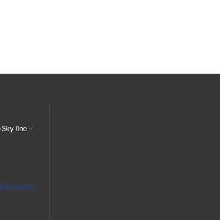
 Sky line –
stdeceonlin