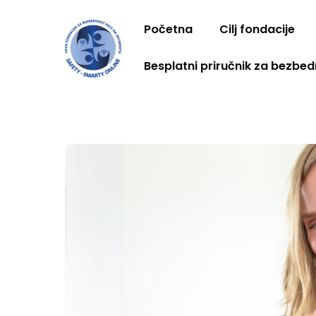
Skip
to
Početna
Cilj fondacije
content
Besplatni priručnik za bezbed