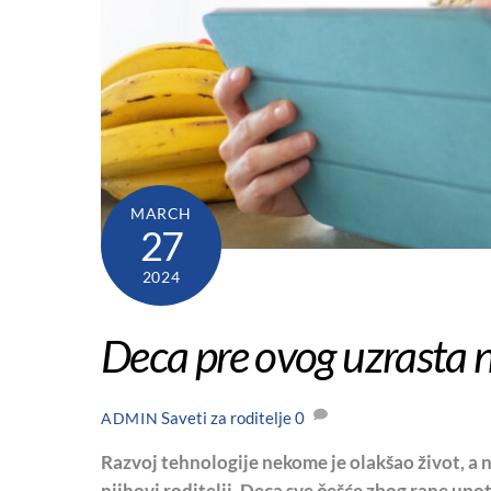
MARCH
27
2024
Deca pre ovog uzrasta n
Saveti za roditelje
0
ADMIN
Razvoj tehnologije nekome je olakšao život, a n
njihovi roditelji. Deca sve češće zbog rane upo