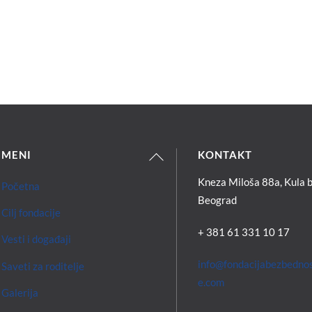
Back
MENI
KONTAKT
To
Kneza Miloša 88a, Kula b
Početna
Top
Beograd
Cilj fondacije
+ 381 61 331 10 17
Vesti i događaji
info@fondacijabezbedno
Saveti za roditelje
e.com
Galerija