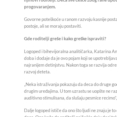
progovaranjem.
Govorne poteškoće u ranom razvoju kasnije postaj
postoje, ali se moraju postaviti.
Gde roditelji greše i kako greške ispraviti?
Logoped i bihevijoralna analitičarka, Katarina A
doba i dodaje da je ovo pojam koji se upotreblja
najranijem detinjstvu. Nakon toga se razvija odre
razvoj deteta.
„Neka istraživanja pokazuju da deca do druge god
drugim uređajima. U tom uzrastu se uopšte ne raz
auditivno stimulisana, da slušaju pesmice recimo“
Dalje logoped ističe da ono što ljudi ne znaju je t