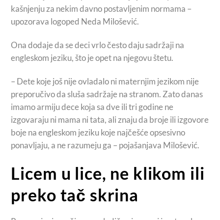
kašnjenju za nekim davno postavljenim normama –
upozorava logoped Neda Milošević.
Ona dodaje da se deci vrlo često daju sadržaji na
engleskom jeziku, što je opet na njegovu štetu.
– Dete koje još nije ovladalo ni maternjim jezikom nije
preporučivo da sluša sadržaje na stranom. Zato danas
imamo armiju dece koja sa dve ili tri godine ne
izgovaraju ni mama ni tata, ali znaju da broje ili izgovore
boje na engleskom jeziku koje najčešće opsesivno
ponavljaju, a ne razumeju ga – pojašanjava Milošević.
Licem u lice, ne klikom ili
preko tač skrina