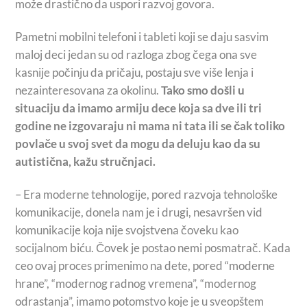
može drastično da uspori razvoj govora.
Pametni mobilni telefoni i tableti koji se daju sasvim
maloj deci jedan su od razloga zbog čega ona sve
kasnije počinju da pričaju, postaju sve više lenja i
nezainteresovana za okolinu.
Tako smo došli u
situaciju da imamo armiju dece koja sa dve ili tri
godine ne izgovaraju ni mama ni tata ili se čak toliko
povlače u svoj svet da mogu da deluju kao da su
autistična, kažu stručnjaci.
– Era moderne tehnologije, pored razvoja tehnološke
komunikacije, donela nam je i drugi, nesavršen vid
komunikacije koja nije svojstvena čoveku kao
socijalnom biću. Čovek je postao nemi posmatrač. Kada
ceo ovaj proces primenimo na dete, pored “moderne
hrane”, “modernog radnog vremena”, “modernog
odrastanja”, imamo potomstvo koje je u sveopštem