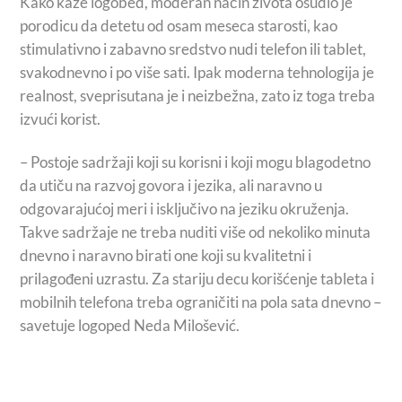
Kako kaže logobed, moderan način života osudio je
porodicu da detetu od osam meseca starosti, kao
stimulativno i zabavno sredstvo nudi telefon ili tablet,
svakodnevno i po više sati. Ipak moderna tehnologija je
realnost, sveprisutana je i neizbežna, zato iz toga treba
izvući korist.
– Postoje sadržaji koji su korisni i koji mogu blagodetno
da utiču na razvoj govora i jezika, ali naravno u
odgovarajućoj meri i isključivo na jeziku okruženja.
Takve sadržaje ne treba nuditi više od nekoliko minuta
dnevno i naravno birati one koji su kvalitetni i
prilagođeni uzrastu. Za stariju decu korišćenje tableta i
mobilnih telefona treba ograničiti na pola sata dnevno –
savetuje logoped Neda Milošević.