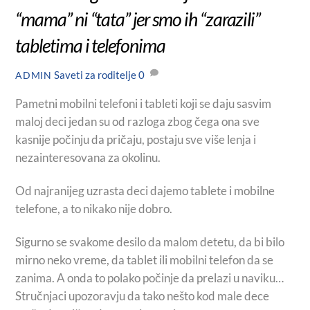
“mama” ni “tata” jer smo ih “zarazili”
tabletima i telefonima
Saveti za roditelje
0
ADMIN
Pametni mobilni telefoni i tableti koji se daju sasvim
maloj deci jedan su od razloga zbog čega ona sve
kasnije počinju da pričaju, postaju sve više lenja i
nezainteresovana za okolinu.
Od najranijeg uzrasta deci dajemo tablete i mobilne
telefone, a to nikako nije dobro.
Sigurno se svakome desilo da malom detetu, da bi bilo
mirno neko vreme, da tablet ili mobilni telefon da se
zanima. A onda to polako počinje da prelazi u naviku…
Stručnjaci upozoravju da tako nešto kod male dece