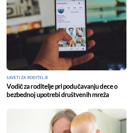
SAVETI ZA RODITELJE
Vodič za roditelјe pri podučavanju dece o
bezbednoj upotrebi društvenih mreža