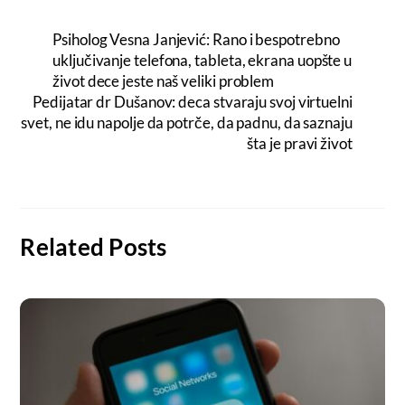
Psiholog Vesna Janjević: Rano i bespotrebno
uključivanje telefona, tableta, ekrana uopšte u
život dece jeste naš veliki problem
Pedijatar dr Dušanov: deca stvaraju svoj virtuelni
svet, ne idu napolje da potrče, da padnu, da saznaju
šta je pravi život
Related Posts