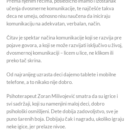
Prema njenim rečima, posledično imamo i izostanak
učenja dvosmerne komunikacije, te najčešće takva
deca ne umeju, odnosno nisu naučena da iniciraju
komunikaciju na adekvatan, verbalan, način.
Čitav je spektar načina komunikacije koji se razvija pre
pojave govora, a koji se može razvijati isključivo u živoj,
dvosmernoj komunikaciji – licem u lice, ne klikom ili
preko tač skrina.
Od najranijeg uzrasta deci dajemo tablete i mobilne
telefone, a to nikako nije dobro.
Psihoterapeut Zoran Milivojević smatra da su igrice i
svi sadržaji, koji su namenjini maloj deci, dobro
psihološki osmišljeni. Dete dobija zadovoljstvo, sve je
puno šarenih boja. Dobijaju čak i nagradu, ukoliko igraju
neke igice, jer prelaze nivoe.