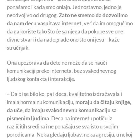
ponašamo i kada smo onlajn. Jednostavno, jedno je
neodvojivo od drugog.
Zato ne smemo da dozvolimo
da nam decu vaspitava internet
, već da im omogućimo
da ga koriste tako što će sa njega da pokupe sve one
divne stvari i da nadograde ono što oni jesu – kaže
stručnjak.
Ona upozorava da dete ne može da se nauči
komunikaciji preko interneta, bez svakodnevnog
ljudskog kontakta i interakcije.
– Da bi se bilo ko, pa i deca, kvalitetno izdražavala i
imala normalnu komunikaciju,
moraju da čitaju knjige,
da uče, da imaju svakodnevnu komunikaciju sa
pismenim ljudima
. Deca na internetu potiču iz
različitih sredina i ne ponašaju se sva isto u svojim
porodicama. Neka gledaju ljubav, neka agresiju, u nekoj