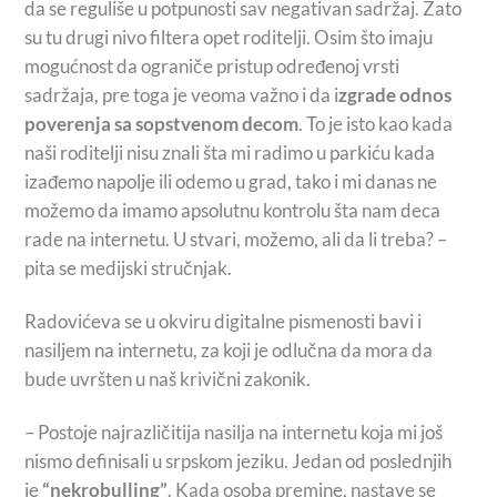
da se reguliše u potpunosti sav negativan sadržaj. Zato
su tu drugi nivo filtera opet roditelji. Osim što imaju
mogućnost da ograniče pristup određenoj vrsti
sadržaja, pre toga je veoma važno i da i
zgrade odnos
poverenja sa sopstvenom decom
. To je isto kao kada
naši roditelji nisu znali šta mi radimo u parkiću kada
izađemo napolje ili odemo u grad, tako i mi danas ne
možemo da imamo apsolutnu kontrolu šta nam deca
rade na internetu. U stvari, možemo, ali da li treba? –
pita se medijski stručnjak.
Radovićeva se u okviru digitalne pismenosti bavi i
nasiljem na internetu, za koji je odlučna da mora da
bude uvršten u naš krivični zakonik.
– Postoje najrazličitija nasilja na internetu koja mi još
nismo definisali u srpskom jeziku. Jedan od poslednjih
je
“nekrobulling”
. Kada osoba premine, nastave se