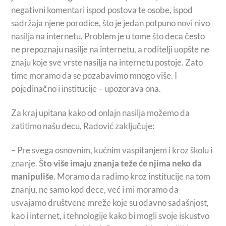
negativni komentari ispod postova te osobe, ispod
sadržaja njene porodice, što je jedan potpuno novi nivo
nasilja na internetu. Problem je u tome što deca često
ne prepoznaju nasilje na internetu, a roditelji uopšte ne
znaju koje sve vrste nasilja na internetu postoje. Zato
time moramo da se pozabavimo mnogo više. I
pojedinačno i institucije – upozorava ona.
Za kraj upitana kako od onlajn nasilja možemo da
zatitimo našu decu, Radović zaključuje:
– Pre svega osnovnim, kućnim vaspitanjem i kroz školu i
znanje. Š
to više imaju znanja teže će njima neko da
manipuliše
. Moramo da radimo kroz institucije na tom
znanju, ne samo kod dece, već i mi moramo da
usvajamo društvene mreže koje su odavno sadašnjost,
kao i internet, i tehnologije kako bi mogli svoje iskustvo