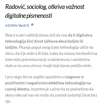
Radović, sociolog, otkriva važnost
digitalne pismenosti
Vesti
0
ADMIN
Skoro svaki roditelj danas želi da zna
da li digitalna
tehnologija čini život njihove dece boljim ili
lošijim.
Pitanja poput onog kako tehnologija utiče na
decu, da li je dobra ili loša, kako da ostanu bezbedni na
internetu jednostavno je svakodnevna i neizbežna
stakva na umu očeva i majki koji danas podižu dete.
I pre nego što se uopšte upustimo u
razgovor o
pozitivnim i negativnim efektima tehnologije na
razvoj deteta
, izuzetno je važno da se podsetimo da
skoro niko od nas ne može da zamisli sadašnji život bez
nje.