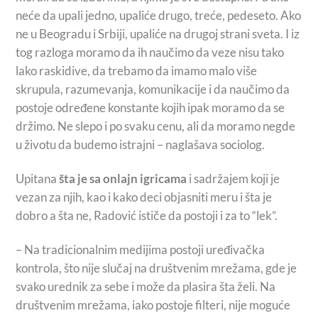
neće da upali jedno, upaliće drugo, treće, pedeseto. Ako
ne u Beogradu i Srbiji, upaliće na drugoj strani sveta. I iz
tog razloga moramo da ih naučimo da veze nisu tako
lako raskidive, da trebamo da imamo malo više
skrupula, razumevanja, komunikacije i da naučimo da
postoje određene konstante kojih ipak moramo da se
držimo. Ne slepo i po svaku cenu, ali da moramo negde
u životu da budemo istrajni – naglašava sociolog.
Upitana
šta je sa onlajn igricama
i sadržajem koji je
vezan za njih, kao i kako deci objasniti meru i šta je
dobro a šta ne, Radović ističe da postoji i za to “lek”.
– Na tradicionalnim medijima postoji uređivačka
kontrola, što nije slučaj na društvenim mrežama, gde je
svako urednik za sebe i može da plasira šta želi. Na
društvenim mrežama, iako postoje filteri, nije moguće