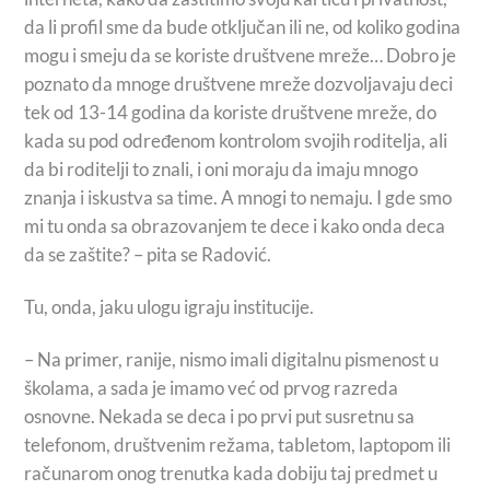
da li profil sme da bude otključan ili ne, od koliko godina
mogu i smeju da se koriste društvene mreže… Dobro je
poznato da mnoge društvene mreže dozvoljavaju deci
tek od 13-14 godina da koriste društvene mreže, do
kada su pod određenom kontrolom svojih roditelja, ali
da bi roditelji to znali, i oni moraju da imaju mnogo
znanja i iskustva sa time. A mnogi to nemaju. I gde smo
mi tu onda sa obrazovanjem te dece i kako onda deca
da se zaštite? – pita se Radović.
Tu, onda, jaku ulogu igraju institucije.
– Na primer, ranije, nismo imali digitalnu pismenost u
školama, a sada je imamo već od prvog razreda
osnovne. Nekada se deca i po prvi put susretnu sa
telefonom, društvenim režama, tabletom, laptopom ili
računarom onog trenutka kada dobiju taj predmet u