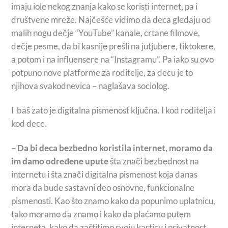
imaju iole nekog znanja kako se koristi internet, pa i
društvene mreže. Najčešće vidimo da deca gledaju od
malih nogu dečje “YouTube” kanale, crtane filmove,
dečje pesme, da bi kasnije prešli na jutjubere, tiktokere,
a potom i na influensere na “Instagramu”. Pa iako su ovo
potpuno nove platforme za roditelje, za decu je to
njihova svakodnevica – naglašava sociolog.
I baš zato je digitalna pismenost ključna. I kod roditelja i
kod dece.
–
Da bi deca bezbedno koristila internet, moramo da
im damo određene upute
šta znači bezbednost na
internetu i šta znači digitalna pismenost koja danas
mora da bude sastavni deo osnovne, funkcionalne
pismenosti. Kao što znamo kako da popunimo uplatnicu,
tako moramo da znamo i kako da plaćamo putem
interneta, kako da zaštitimo svoju karticu i privatnost,