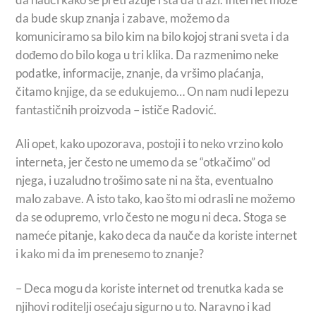
da bude skup znanja i zabave, možemo da
komuniciramo sa bilo kim na bilo kojoj strani sveta i da
dođemo do bilo koga u tri klika. Da razmenimo neke
podatke, informacije, znanje, da vršimo plaćanja,
čitamo knjige, da se edukujemo… On nam nudi lepezu
fantastičnih proizvoda – ističe Radović.
Ali opet, kako upozorava, postoji i to neko vrzino kolo
interneta, jer često ne umemo da se “otkačimo” od
njega, i uzaludno trošimo sate ni na šta, eventualno
malo zabave. A isto tako, kao što mi odrasli ne možemo
da se odupremo, vrlo često ne mogu ni deca. Stoga se
nameće pitanje, kako deca da nauče da koriste internet
i kako mi da im prenesemo to znanje?
– Deca mogu da koriste internet od trenutka kada se
njihovi roditelji osećaju sigurno u to. Naravno i kad