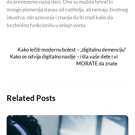
da prenesemo našoj deci. Ona su možda tehnički
mnogo pismenija danas od roditelja, ali nemaju životnog
iskustva, obrazovanja i znanja da bi znali kako da
bezbedno funkcionišu u onlajn svetu.
Kako lečiti modernu bolest – „digitalnu demenciju“
Kako se odvija digitalno nasilje – i šta vaše dete i vi
MORATE da znate
Related Posts