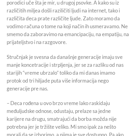
porodici uče šta je mir, u drugoj psovke. A kako su iz
različitih miljea došli raziličiti ljudi na internet, tako i
različita deca prate različite ljude. Zato moramo da
vodimo računa o tome na koji način ih usmeravamo. Ne
smemo da zaboravimo na emancipaciju, na empatiju, na
prijateljstvo i na razgovore.
Stručnjak je svesna da današnje generacije imaju sve
manje koncetracije i strpljenja, jer se za razliku od nas
starijih “vreme ubrzalo” toliko da mi danas imamo
protok od tri hiljade puta više informacija nego
generacije pre nas.
– Deca rođena u ovo brzo vreme lako raskidaju
međuljudske odnose, odustaju, prelaze sa jedne
karijere na drugu, smatrajući da borba možda nije
potrebna jer je tržište veliko. Mi smo ipak za nešto
morali da se izborimo, a njima je sve dostupno. Pa ako