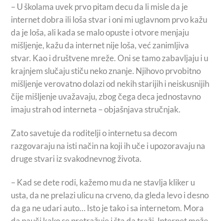
– U školama uvek prvo pitam decu da li misle da je
internet dobra ili loša stvar i oni mi uglavnom prvo kažu
da je loša, ali kada se malo opuste i otvore menjaju
mišljenje, kažu da internet nije loša, već zanimljiva
stvar. Kao i društvene mreže. Oni se tamo zabavljaju i u
krajnjem slučaju stiču neko znanje. Njihovo prvobitno
mišljenje verovatno dolazi od nekih starijih i neiskusnijih
čije mišljenje uvažavaju, zbog čega deca jednostavno
imaju strah od interneta – objašnjava stručnjak.
Zato savetuje da roditelji o internetu sa decom
razgovaraju na isti način na koji ih uče i upozoravaju na
druge stvari iz svakodnevnog života.
– Kad se dete rodi, kažemo mu da ne stavlja kliker u
usta, da ne prelazi ulicu na crveno, da gleda levo i desno
da ga ne udari auto… Isto je tako i sa internetom. Mora
da nauči kako se pretražuje i šta da traži. Internet može