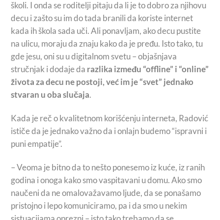
školi. I onda se roditelji pitaju da li je to dobro za njihovu
decu i zašto su im do tada branili da koriste internet
kada ih škola sada uči. Ali ponavljam, ako decu pustite
na ulicu, moraju da znaju kako da je pređu. Isto tako, tu
gde jesu, oni su u digitalnom svetu – objašnjava
stručnjak i dodaje da
razlika između “offline” i “online”
života za decu ne postoji, već im je “svet” jednako
stvaran u oba slučaja
.
Kada je reč o kvalitetnom korišćenju interneta, Radović
ističe da je jednako važno da i onlajn budemo “ispravni i
puni empatije”.
– Veoma je bitno da to nešto ponesemo iz kuće, iz ranih
godina i onoga kako smo vaspitavani u domu. Ako smo
naučeni da ne omalovažavamo ljude, da se ponašamo
pristojno i lepo komuniciramo, pa i da smo u nekim
sistuacijama oprezni – isto tako trebamo da se