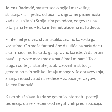
Jelena Radović,
master sociologije i marketing
stručnjak, ali i jedna od pionira
digitalne pismenost
i
kada je u pitanju Srbija, tim povodom, odgovara na
pitanja na temu –
kako internet utiče na našu decu
.
– Internet je divna stvar ukoliko znamo kako da ga
koristimo. On može fantastično da utiče na našu decu
ako ih naučimo kako da ga ispravno koriste. A da bi oni
naučili, prvo to moramo da naučimo i mi sami. To je
uloga roditelja, staratelja, obrazovnih institucija i
generalno svih onih koji imaju mnogo više obrazovanja,
znanja i iskustva od naše dece – započinje razgovor
Jelena Radović.
Kako objašnjava, kada se govori o internetu, postoji
tedencija da se krećemo od negativnih predispozicija.